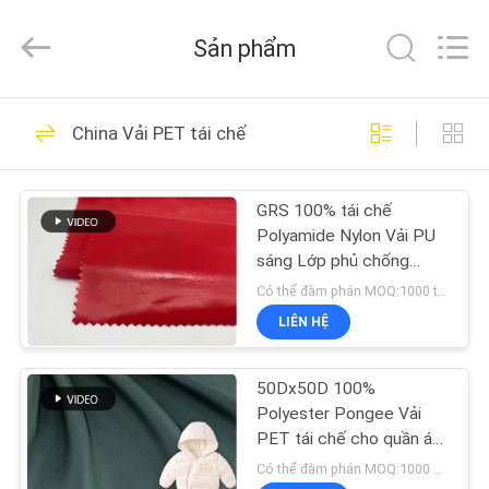
2025
Suzhou
Jingang
Sản phẩm
Textile
Co.,Ltd.
All
Rights
TRANG
Reserved.
59
China Vải PET tái chế
CHỦ
Vải ngoài trời
thoáng khí
GRS 100% tái chế
CÁC
Polyamide Nylon Vải PU
SẢN
sáng Lớp phủ chống
thấm cho áo khoác mùa
PHẨM
Có thể đàm phán MOQ:1000 triệu tấn
đông
LIÊN HỆ
48
VỀ
Vải chống mài mòn
50Dx50D 100%
CHÚNG
Polyester Pongee Vải
ngoài trời
TÔI
PET tái chế cho quần áo
áo khoác mùa đông
Có thể đàm phán MOQ:1000 Mtrs / màu