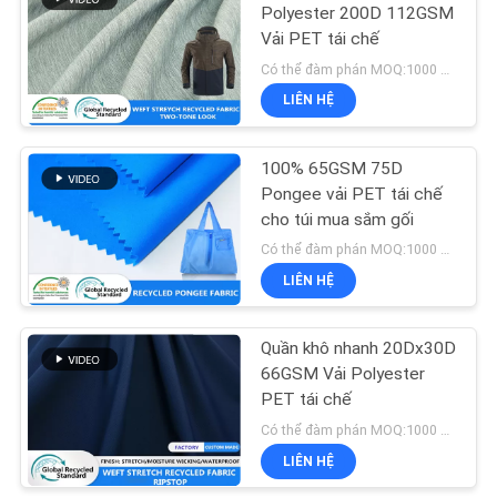
TRANG
Polyester 200D 112GSM
Vải PET tái chế
WEB
31
Có thể đàm phán MOQ:1000 Mtrs / màu
LIÊN HỆ
Vải Nylon mềm
PRIVACY
POLICY
100% 65GSM 75D
Pongee vải PET tái chế
cho túi mua sắm gối
Có thể đàm phán MOQ:1000 MTRS
LIÊN HỆ
11
Quần khô nhanh 20Dx30D
Faux Suede Vải
66GSM Vải Polyester
PET tái chế
Có thể đàm phán MOQ:1000 Mtrs / màu
LIÊN HỆ