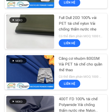
LIÊN HỆ
THAM
QUAN
Full Dull 20D 100% vải
NHÀ
67
PET tái chế nylon Vải
MÁY
chống thấm nước nhẹ
Vải chống thấm
Có thể đàm phán MOQ:1000 triệu tấn
ngoài trời
LIÊN HỆ
KIỂM
SOÁT
Căng cơ nhuộm 80GSM
CHẤT
Vải PET tái chế cho quần
thể thao
LƯỢNG
62
Có thể đàm phán MOQ:1000 MTRS
Tái chế chai nhựa
LIÊN HỆ
LIÊN
vải
HỆ
400T FD 100% tái chế
CHÚNG
Polyamide Vải chống
thấm nước nhẹ Nylon