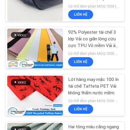
TÔI
Down Chất liệu vải
Có thể đàm phán MOQ:1000 triệu tấn
LIÊN HỆ
TIN
57
TỨC
92% Polyester tái chế 3
Vải PET tái chế
lớp Vải co giãn lông cừu
cực TPU Vỏ mềm Vải áo
CÁC
khoác trượt tuyết
Có thể đàm phán MOQ:1000 MTRS
TRƯỜNG
LIÊN HỆ
HỢP
Lót hàng may mặc 100 In
41
COMPANY
tái chế Taffeta PET Vải
không thấm nước mềm
NEWS
Vải Polyester tráng
Có thể đàm phán MOQ:1000 MTRS
LIÊN HỆ
SƠ
ĐỒ
Hai tông màu căng ngang