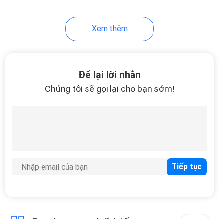
29
Xem thêm
Cationic Vải
Để lại lời nhắn
Chúng tôi sẽ gọi lại cho bạn sớm!
23
Vải siêu căng