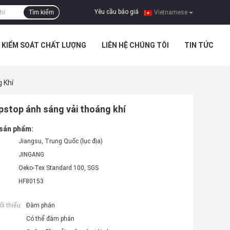
Yêu cầu báo giá
Tìm kiếm
|
Vietnamese
KIỂM SOÁT CHẤT LƯỢNG
LIÊN HỆ CHÚNG TÔI
TIN TỨC
 Khí
ipstop ánh sáng vải thoáng khí
 sản phẩm:
Jiangsu, Trung Quốc (lục địa)
JINGANG
Oeko-Tex Standard 100, SGS
HF80153
i thiểu:
Đàm phán
Có thể đàm phán