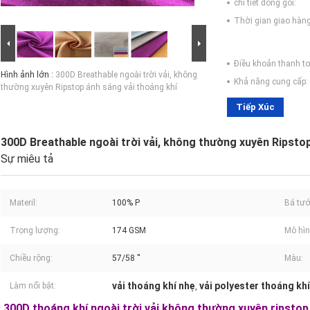
chi tiết đóng gói:
Thời gian giao hàng
Điều khoản thanh to
Hình ảnh lớn :
300D Breathable ngoài trời vải, không
Khả năng cung cấp:
thường xuyên Ripstop ánh sáng vải thoáng khí
Tiếp Xúc
300D Breathable ngoài trời vải, không thường xuyên Ripstop
Sự miêu tả
Materil:
100% P
Bá tướ
Trọng lượng:
174 GSM
Mô hìn
Chiều rộng:
57/58 ''
Màu:
vải thoáng khí nhẹ
vải polyester thoáng khí
Làm nổi bật:
,
300D thoáng khí ngoài trời vải không thường xuyên ripstop 