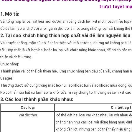
trượt tuyết m
1.
Mô tả:
Vải tổng hợp là loại vật liệu mới được làm bằng cách liên kết một hoặc nhiều lớp vậ
đồ để làm sofa, chờ đợi cho ngành dệt, đó là một trong những loại vải không thể
2.
Tại sao khách hàng thích hợp chất vải để làm nguyên liệu
Vải truyền thống, mặc dù nó là thân thiện với môi trường, nhưng nó không phải là
tốt. Hợp chất là kết hợp hai hoặc ba loại vải chức năng khác nhau, để nó có các 
thiện về chất lượng.
Chức năng:
Thành phần vải có thể cải thiện hiệu ứng chức năng ban đầu của vải, chẳng hạn 
Usages:
Thường được sử dụng trong mặc leo núi, áo khoác bụi và áo khoác mùa đông, quầ
Nó có thể mưa bất cứ lúc nào ra khỏi cửa, vì vậy chúng tôi thường sẽ xem xét c
3.
Các loại thành phần khác nhau:
Các loại
Chi tiết cụ 
Vải dệt thoi
có thể đặt hai loại vải khác nhau lại với nhau 
chẳng hạn như các loại vải đồng bằng màu dính t
không cần lót, nhưng bạn có thể thấy hiệu ứng