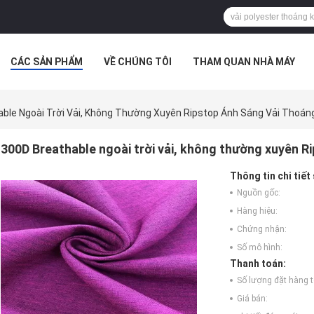
CÁC SẢN PHẨM
VỀ CHÚNG TÔI
THAM QUAN NHÀ MÁY
 HỢP
TIN TỨC CÔNG TY
ble Ngoài Trời Vải, Không Thường Xuyên Ripstop Ánh Sáng Vải Thoáng
300D Breathable ngoài trời vải, không thường xuyên R
Thông tin chi tiết
Nguồn gốc:
Hàng hiệu:
Chứng nhận:
Số mô hình:
Thanh toán:
Số lượng đặt hàng tố
Giá bán: