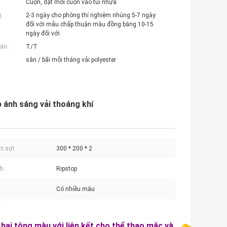
Cuộn, đặt mỗi cuộn vào túi nhựa
:
2-3 ngày cho phòng thí nghiệm nhúng 5-7 ngày
đối với mẫu chấp thuận màu đồng bằng 10-15
ngày đối với
án:
T/T
sân / bãi mỗi tháng vải polyester
 ánh sáng vải thoáng khí
c sợi:
300 * 200 * 2
h:
Ripstop
Có nhiều màu
hai tông màu với liên kết cho thể thao mặc và