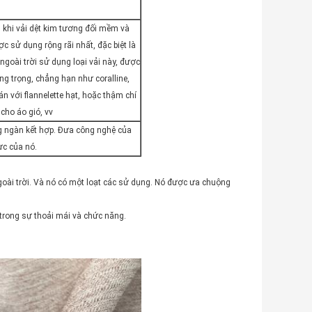
ng khi vải dệt kim tương đối mềm và
c sử dụng rộng rãi nhất, đặc biệt là
ngoài trời sử dụng loại vải này, được
ng trọng, chẳng hạn như coralline,
án với flannelette hạt, hoặc thậm chí
cho áo gió, vv
àng ngàn kết hợp. Đưa công nghệ của
ực của nó.
goài trời. Và nó có một loạt các sử dụng. Nó được ưa chuộng
trong sự thoải mái và chức năng.