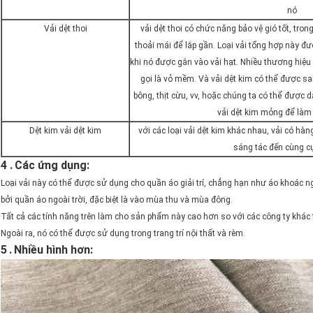
nó
Vải dệt thoi
vải dệt thoi có chức năng bảo vệ gió tốt, tro
thoải mái để lắp gần. Loại vải tổng hợp này đượ
khi nó được gắn vào vải hạt. Nhiều thương hiệu 
gọi là vỏ mềm. Và vải dệt kim có thể được sa
bông, thịt cừu, vv, hoặc chúng ta có thể được d
vải dệt kim mỏng để làm 
Dệt kim vải dệt kim
với các loại vải dệt kim khác nhau, vải có h
sáng tác đến cùng c
4 .
Các ứng dụng:
Loại vải này có thể được sử dụng cho quần áo giải trí, chẳng hạn như áo khoác n
bởi quần áo ngoài trời, đặc biệt là vào mùa thu và mùa đông.
Tất cả các tính năng trên làm cho sản phẩm này cao hơn so với các công ty khác 
Ngoài ra, nó có thể được sử dụng trong trang trí nội thất và rèm.
5
.
Nhiều hình hơn: