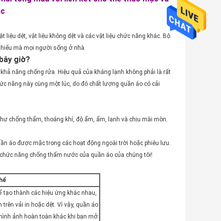
ặc
t liệu dệt, vật liệu không dệt và các vật liệu chức năng khác. Bộ
 thiếu mà mọi người sống ở nhà.
 bây giờ?
 khả năng chống rửa. Hiệu quả của kháng lạnh không phải là rất
chức năng này cùng một lúc, do đó chất lượng quần áo có cải
như chống thấm, thoáng khí, độ ẩm, ấm, lạnh và chịu mài mòn.
n áo được mặc trong các hoạt động ngoài trời hoặc phiêu lưu.
ác chức năng chống thấm nước của quần áo của chúng tôi!
thể
để tạo thành các hiệu ứng khác nhau,
rên vải in hoặc dệt. Vì vậy, quần áo
 hình ảnh hoàn toàn khác khi bạn mở